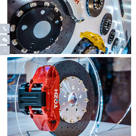


