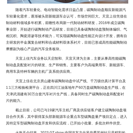
随着汽车轻量化、电动智能化需求日益凸显，碳陶制动盘顺应新能源汽
车轻量化需求，逐渐被头部新能源车企认可，市场空间巨大。天宜上佳凭借在
制动材料领域多年积累，前瞻性布局新一代制动材料研发，2016年成立碳陶
事业部，开始进行碳陶制动产品研发，目前已具备碳陶制动盘预制体编织、气
相沉积、陶瓷溶渗等技术能力，可实现碳陶制动盘性能正向设计开发，拥有自
主研发的半金属复合材料和合成材料双体系衬片，目前已形成高性能碳陶制动
摩擦副为核心产品的汽车业务板块。
天宜上佳汽车业务以天启智和、天宜天津为主体，主要从事高性能碳陶
制动盘及配套衬片的研发、生产和销售。主要客户为高端乘用车、新能源车、
商用车及特种车辆的主机厂及系统供应商。
天宜上佳在北京房山建有碳陶制动盘中试产线、千万级仿真计算平台及
1:1三方检验检测平台，正在四川江油落地年产60万盘碳陶制动盘生产线，在
天津武清建有30万台套汽车衬片生产线，具备同时生产碳陶制动盘和配套衬
片的能力。
截止目前，公司已与19家汽车主机厂商及供应链客户建立碳陶制动盘项
目合作关系，其中获得某头部新能源车企重点车型碳陶盘量产项目定点，进入
其特定车型碳陶制动盘开发和供应流程，已开始小批量、多批次样件供货。
火热不会结束，2023 GT show 中国汽车文化风尚秀苏州站只是精彩的