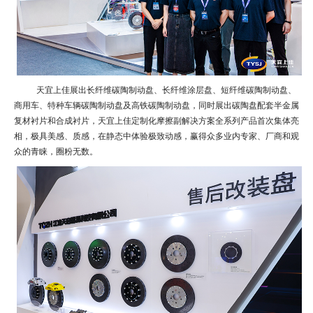
天宜上佳展出长纤维碳陶制动盘、长纤维涂层盘、短纤维碳陶制动盘、
商用车、特种车辆碳陶制动盘及高铁碳陶制动盘，同时展出碳陶盘配套半金属
复材衬片和合成衬片，天宜上佳定制化摩擦副解决方案全系列产品首次集体亮
相，极具美感、质感，在静态中体验极致动感，赢得众多业内专家、厂商和观
众的青睐，圈粉无数。