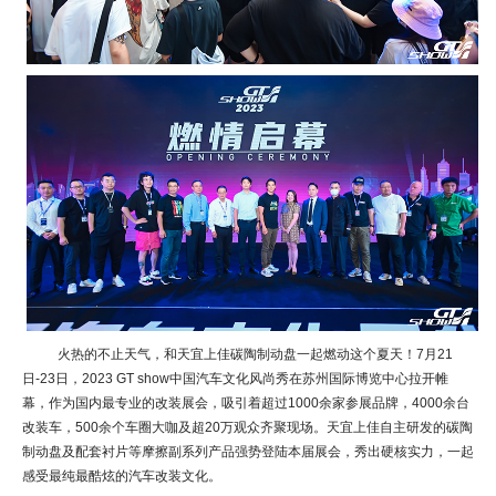
火热的不止天气，和天宜上佳碳陶制动盘一起燃动这个夏天！7月21
日-23日，2023 GT show中国汽车文化风尚秀在苏州国际博览中心拉开帷
幕，作为国内最专业的改装展会，吸引着超过1000余家参展品牌，4000余台
改装车，500余个车圈大咖及超20万观众齐聚现场。天宜上佳自主研发的碳陶
制动盘及配套衬片等摩擦副系列产品强势登陆本届展会，秀出硬核实力，一起
感受最纯最酷炫的汽车改装文化。